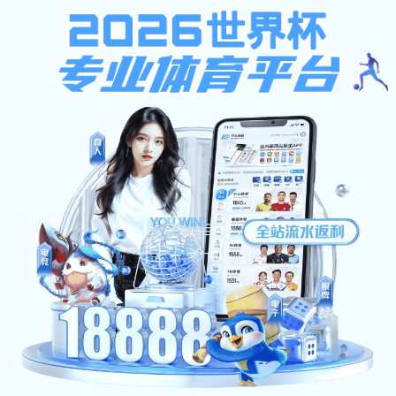
首页
App
关于
体育焦点
足球氛围已经到了
教练哲学
用户登录
首页
体育焦点
格列兹曼爆射死角马竞绝杀毕尔巴鄂破防一幕
2026-06-08 15:00
顶部导航
体育焦点
足球氛围已经到了
教练哲学